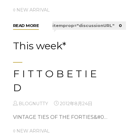
cardigan
of
◊ NEW ARRIVAL
two
style
"COFFEE
READ MORE
itemprop="discussionURL"
0
NEW ARRIVAL …
!!++"
TIME
＊
This week*
&
SNAP×SNAP
BLOGNUTTY
2012年9月21日
!
F I T T O B E T I E
2012 A/W NEW ARRIVAL⁂ …
＋
PRESS"
D
未分類
BLOGNUTTY
2012年8月24日
"NEW
READ MORE
itemprop="discussionURL"
0
ARRIVAL
VINTAGE TIES OF THE FORTIES&#0…
…
This
◊ NEW ARRIVAL
week*"