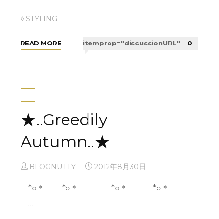
未分類
◊ STYLING
"本
READ MORE
itemprop="discussionURL"
0
"R
READ MORE
日
itemprop="discussionURL"
0
E
発
V
売！"
E
R
Dress Up Style ＆
S
★..Greedily
I
PRESS
B
Autumn..★
L
BLOGNUTTY
2012年9月25日
E"
BLOGNUTTY
2012年8月30日
Green Flower Accessor…
*○＊ *○＊ *○＊ *○＊
未分類
…