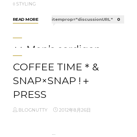
"Dress
READ MORE
itemprop="discussionURL"
2
◊ STYLING
Up
Style
"★..Greedily
READ MORE
itemprop="discussionURL"
0
＆
Autumn..★"
PRESS"
++ Men’s cardigan
of two style !!++
COFFEE TIME＊&
SNAP×SNAP !＋
BLOGNUTTY
2012年9月23日
PRESS
□ 60’s mohair cardigan &…
◊ STYLING
BLOGNUTTY
2012年8月26日
"++
READ MORE
itemprop="discussionURL"
0
Men’s
…