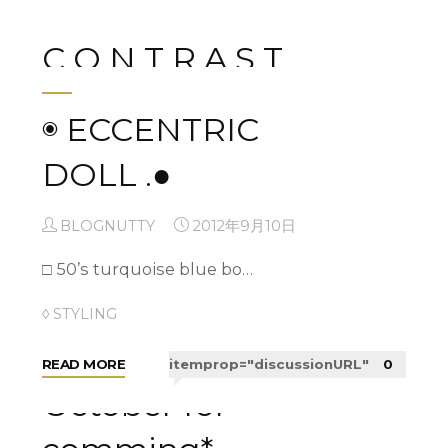
Arrival
O
Vintage
U
C O N T R A S T
Cardigan!
S
＋
H
SNAP×SNAP!"
BLOGNUTTY
2012年10月4日
◉ ECCENTRIC
A
T
□ 40’s Lacharme ” …
DOLL .●
!"
◊ STYLING
BLOGNUTTY
2012年9月10日
"C
READ MORE
itemprop="discussionURL"
0
□ 50’s turquoise blue bo…
O
N
◊ STYLING
T
R
"◉
READ MORE
itemprop="discussionURL"
0
A
ECCENTRIC
October for
S
DOLL
T"
.●"