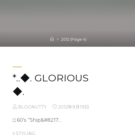
Home
2012
(Page 4)
NUTTY’S TODAY !
*..◆. GLORIOUS
◆.
BLOGNUTTY
2012年10月14日
:Kii こんにちは＊kiiです。 先日、神戸の素敵な
BLOGNUTTY
2012年9月19日
USE…
□ 60’s “Ship&#8217…
未分類
◊ STYLING