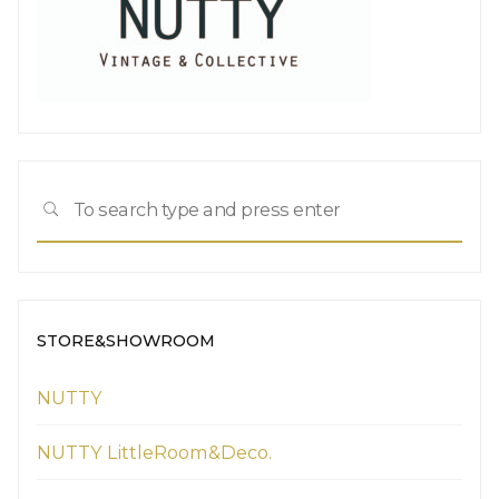
Sea
SEARCH
for:
STORE&SHOWROOM
NUTTY
NUTTY LittleRoom&Deco.