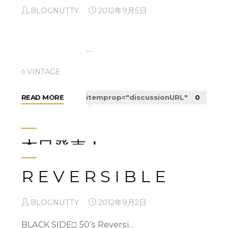
BLOGNUTTY
2012年9月5日
[#IMAGE|S72#]RIBBON SALE[#IMAG…
未分類
…
"Week
READ MORE
itemprop="discussionURL"
0
◊ VINTAGE
End☆★News"
"My
READ MORE
itemprop="discussionURL"
0
Closet"
本日発売！
R E V E R S I B L E
BLOGNUTTY
2012年9月26日
みなさまこんにちは＊本日NUTTYのTONE率いる
BLOGNUTTY
2012年9月2日
TONE …
BLACK SIDE□ 50’s Reversi…