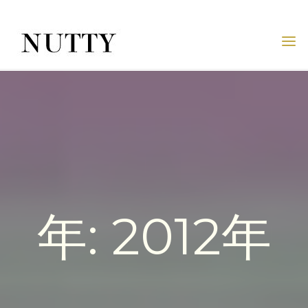
Skip
to
content
NUTTY
NUTTY
INC.
OFFICIAL
WEBSITE
年:
2012年