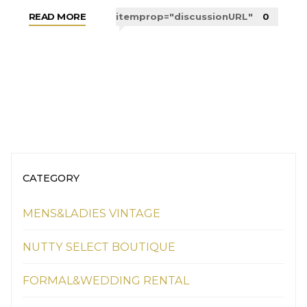
"F
READ MORE
itemprop="discussionURL"
0
I
T
T
O
B
E
T
I
CATEGORY
E
D"
MENS&LADIES VINTAGE
NUTTY SELECT BOUTIQUE
FORMAL&WEDDING RENTAL