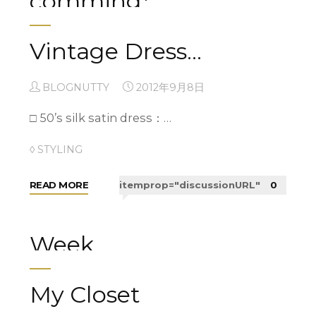
comming*
BLOGNUTTY
2012年9月30日
Vintage Dress…
VINTAGE JEWELRY USED SELECT 明日…
BLOGNUTTY
2012年9月8日
◊ NEW ARRIVAL
□ 50’s silk satin dress：…
"October
READ MORE
itemprop="discussionURL"
0
◊ STYLING
for
comming*"
"Vintage
READ MORE
itemprop="discussionURL"
0
Dress…"
Week
End☆★News
My Closet
BLOGNUTTY
2012年9月28日