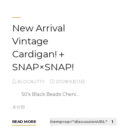
LY
M
I
V A R I O U S H A
New Arrival
N
K"
T !
Vintage
Cardigan!＋
BLOGNUTTY
2012年10月7日
SNAP×SNAP!
本日は新着便より2012 A/W VINTAGE HATの
ご…
BLOGNUTTY
2012年9月13日
◊ NEW ARRIVAL
50’s Black Beads Cheni…
"V
READ MORE
itemprop="discussionURL"
0
未分類
A
R
"New
READ MORE
itemprop="discussionURL"
1
I