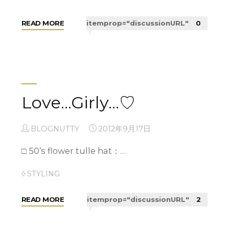
"NUTTY’S
READ MORE
itemprop="discussionURL"
0
"*..◆.
READ MORE
itemprop="discussionURL"
0
TODAY
GLORIOUS
!"
◆."
D A I LY M I N K
Love…Girly…♡
BLOGNUTTY
2012年10月10日
BLOGNUTTY
2012年9月17日
□60’s mink fur shawl&#03…
□ 50’s flower tulle hat：…
◊ STYLING
◊ STYLING
"D
READ MORE
itemprop="discussionURL"
0
"Love…
READ MORE
itemprop="discussionURL"
2
A
Girly…
I
♡"