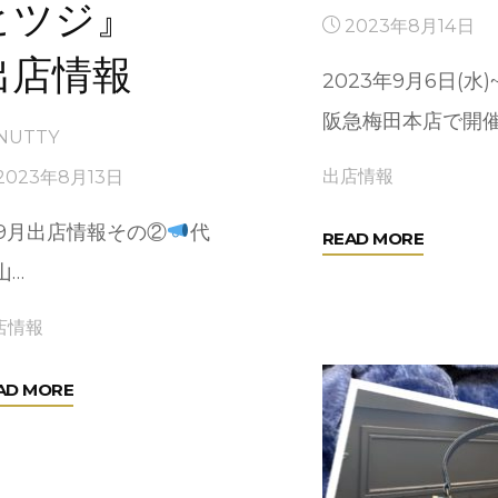
ヒツジ』
蚤
2023年8月14日
の
出店情報
市〜
2023年9月6日(水)~
神
阪急梅田本店で開催
NUTTY
戸
阪
出店情報
2023年8月13日
急
9月出店情報その②
代
"『素
READ MORE
2023」"
山…
晴
ら
店情報
し
き
"『マ
AD MORE
時
ト
代
ウ
マ
ヒ