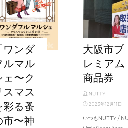
「ワンダ
大阪市プ
フルマル
レミアム
シェ〜ク
商品券
リスマス
NUTTY
を彩る蚤
2023年12月11日
の市〜神
いつもNUTTY / N