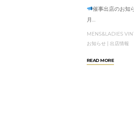
FORET
催事出店のお知
ARAJU
月…
KU
MENS&LADIES VI
お知らせ
|
出店情報
NUTTY
"伊
READ MORE
2023年5月15日
勢
丹
FORET PRIVATE
新
ARTY ※当日は必ず「I…
宿
出
NS&LADIES VINTAGE
店
"POPUP
AD MORE
情
SHOP@LAFORET
報"