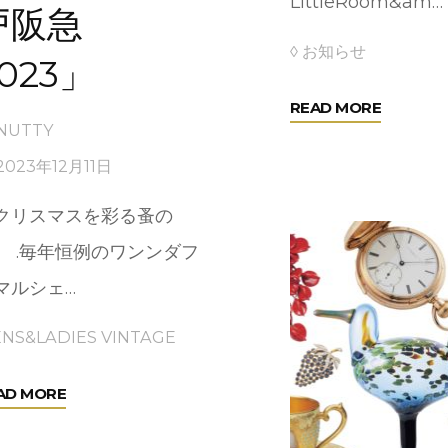
LittleRoom&am…
戸阪急
◊ お知らせ
023」
"大
READ MORE
NUTTY
阪
2023年12月11日
市
プ
クリスマスを彩る蚤の
レ
】 .毎年恒例のワンンダフ
ミ
マルシェ…
ア
ム
NS&LADIES VINTAGE
商
品
"「ワ
AD MORE
券"
ン