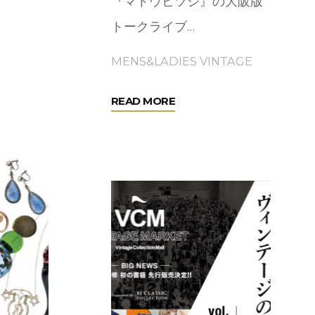
『マトウヒツジ』の大阪版
トークライブ…
MENS&LADIES VINTAGE
"マ
READ MORE
ト
ウ
ヒ
ツ
ジ
in
OSAKA"