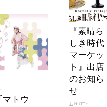
ダ
フ
ル
マ
『素晴ら
ル
シ
しき時代
ェ〜
ク
マーケッ
リ
ト』出店
ス
マ
のお知ら
ス
を
せ
彩
『マトウ
る
NUTTY