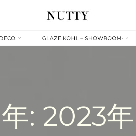
NUTTY
NUTTY
INC.
DECO.
GLAZE KOHL – SHOWROOM-
OFFICIAL
WEBSITE
年:
2023年