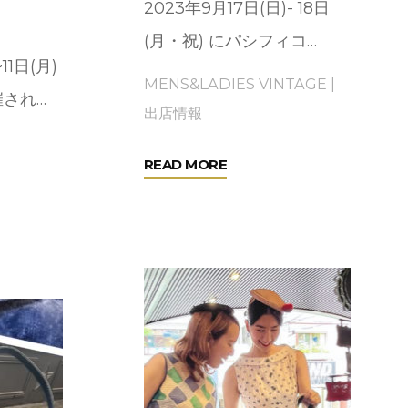
2023年9月17日(日)- 18日
(月・祝) にパシフィコ…
11日(月)
MENS&LADIES VINTAGE
|
され…
出店情報
"『VCM』
READ MORE
イ
ベ
ン
ト
出
店
の
お