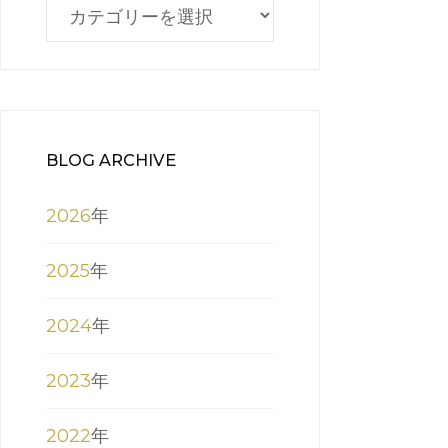
BLOG
CATEGORY
BLOG ARCHIVE
2026
年
2025
年
2024
年
2023
年
2022
年