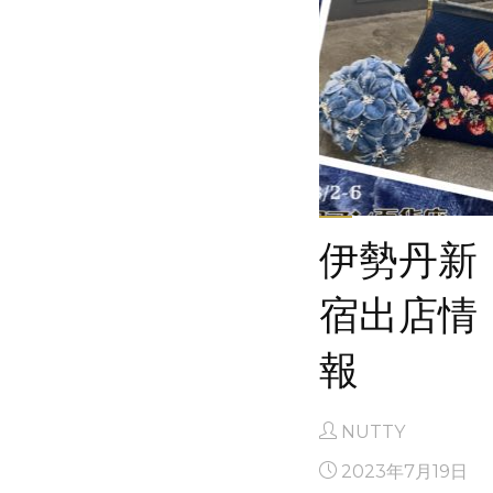
ー
ツ
ケ
ジ』
ッ
出
ト』
店
出
情
店
報"
の
お
伊勢丹新
知
宿出店情
ら
せ"
報
POPUP
NUTTY
SHOP@L
2023年7月19日