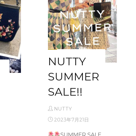
知
ら
せ"
NUTTY
SUMMER
SALE!!
NUTTY
2023年7月21日
SUMMER SALE …