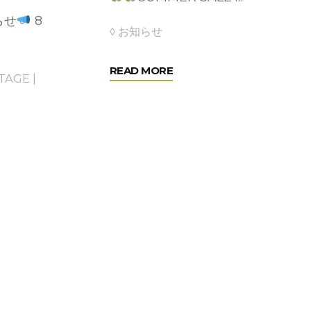
らせ
8
◊ お知らせ
"NUTTY
READ MORE
NTAGE
|
SUMMER
SALE!!"