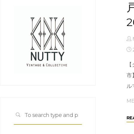
2
【
市
ル
ME
Search
SEARCH
RE
for: