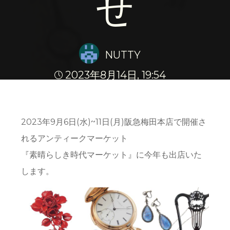
せ
NUTTY
2023年8月14日, 19:54
Home
出店情報
『素晴らしき時代マーケット』出店のお知らせ
2023年9月6日(水)~11日(月)阪急梅田本店で開催さ
れるアンティークマーケット
『素晴らしき時代マーケット』に今年も出店いた
します。