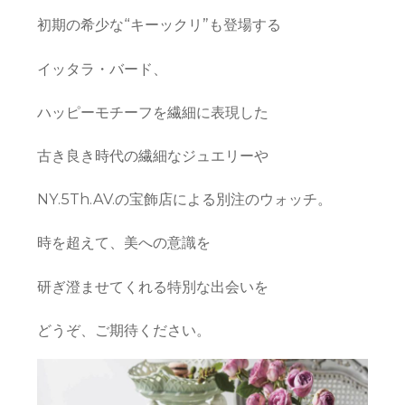
初期の希少な“キーックリ”も登場する
イッタラ・バード、
ハッピーモチーフを繊細に表現した
古き良き時代の繊細なジュエリーや
NY.5Th.AV.の宝飾店による別注のウォッチ。
時を超えて、美への意識を
研ぎ澄ませてくれる特別な出会いを
どうぞ、ご期待ください。