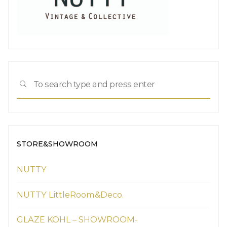
Sea
SEARCH
for:
STORE&SHOWROOM
NUTTY
NUTTY LittleRoom&Deco.
GLAZE KOHL – SHOWROOM-