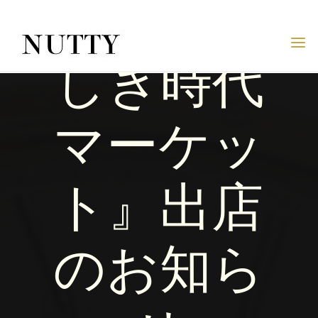
『素晴ら
Skip
to
content
NUTTY
しき時代
NUTTY
INC.
OFFICIAL
WEBSITE
マーケッ
ト』出店
のお知ら