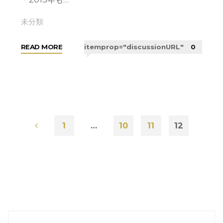
未分類
"HAPPY
READ MORE
itemprop="discussionURL"
0
NEW
YEAR
2013
!!"
1
…
10
11
12