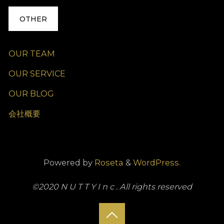
OTHER
OUR TEAM
OUR SERVICE
OUR BLOG
会社概要
Powered by
Roseta
&
WordPress.
©2020 N U T T Y I n c . All rights reserved