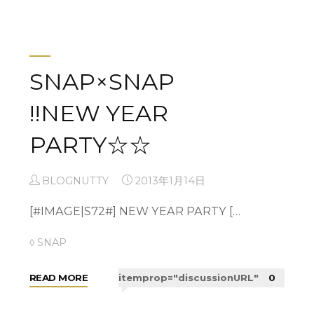
Y
O
U
T"
SNAP×SNAP
!!NEW YEAR
PARTY☆☆
BLOGNUTTY
2013年1月14日
[#IMAGE|S72#] NEW YEAR PARTY […
◊ SNAP
"SNAP×SNAP
READ MORE
itemprop="discussionURL"
0
!!NEW