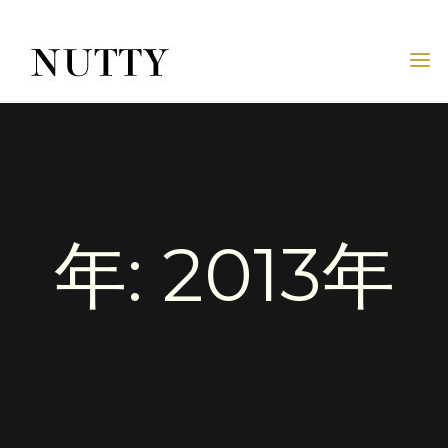
Skip
to
content
NUTTY
NUTTY
INC.
OFFICIAL
WEBSITE
年:
2013年