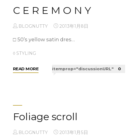
C E R E M O N Y
BLOGNUTTY
2013年1月8日
□ 50’s yellow satin dres…
◊ STYLING
"C
READ MORE
itemprop="discussionURL"
0
E
R
E
M
O
Foliage scroll
N
Y"
BLOGNUTTY
2013年1月5日