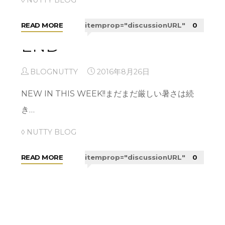
NEW
◊ NUTTY BLOG
ARRIVAL✴︎WEEK
"NEWS♪Happy
READ MORE
itemprop="discussionURL"
0
Holiday♬"
END
BLOGNUTTY
2016年8月26日
NEW IN THIS WEEK!!まだまだ厳しい暑さは続
き…
◊ NUTTY BLOG
"NEW
READ MORE
itemprop="discussionURL"
0
ARRIVAL✴︎WEEK
END"