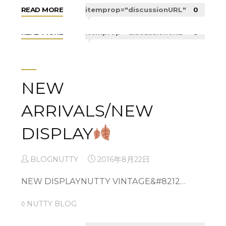
◊ NUTTY BLOG
"Girl
READ MORE
itemprop="discussionURL"
0
in
"✴︎NUTTY
READ MORE
itemprop="discussionURL"
0
the
VINTAGE
town"
JEWELS✴︎"
NEW
✴︎NUTTY
ARRIVALS/NEW
VINTAGE
DISPLAY
JEWELS✴︎
BLOGNUTTY
2016年8月22日
NEW DISPLAYNUTTY VINTAGE&#8212…
BLOGNUTTY
2016年9月10日
NUTTY VINTAGE ✴︎ &#x273…
◊ NUTTY BLOG