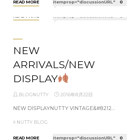
◊ NUTTY BLOG
"NEW
READ MORE
itemprop="discussionURL"
0
ARRIVALS/NEW
"✴︎NUTTY
READ MORE
itemprop="discussionURL"
0
DISPLAY
VINTAGE
JEWELS✴︎"
"
NEW
COLORFUL×MO
ARRIVALS/NEW
NOTONE
DISPLAY
BLOGNUTTY
BLOGNUTTY
2016年9月8日
2016年8月22日
COLORFUL × MONOTONE □ Black ve…
NEW DISPLAYNUTTY VINTAGE&#8212…
◊ STYLING
◊ NUTTY BLOG
"COLORFUL×MONOTONE"
"NEW
READ MORE
READ MORE
itemprop="discussionURL"
itemprop="discussionURL"
0
0