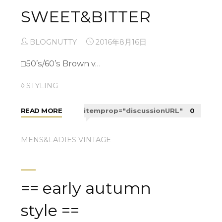
SWEET&BITTER
BLOGNUTTY
2016年8月16日
NEW
□50’s/60’s Brown v…
ARRIVALS//HAT!!!!
◊ STYLING
BLOGNUTTY
2016年9月1日
"SWEET&BITTER"
READ MORE
itemprop="discussionURL"
0
VINTAGE HATAUTUMN/WINTER! NEW …
MENS&LADIES VINTAGE
"NEW
READ MORE
itemprop="discussionURL"
0
ARRIVALS//HAT!!!!"
== early autumn
style ==