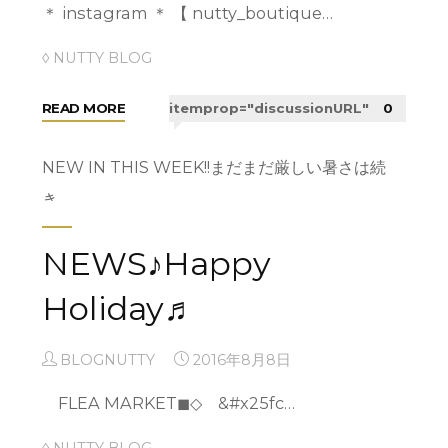
＊ instagram ＊ 【 nutty_boutique…
ARRIVAL✴︎WEEK
◊ NUTTY BLOG
END
"NEWS♪Happy
READ MORE
itemprop="discussionURL"
0
BLOGNUTTY
2016年8月26日
Event♬"
NEW IN THIS WEEK!!まだまだ厳しい暑さは続
き…
◊ NUTTY BLOG
NEWS♪Happy
"NEW
READ MORE
itemprop="discussionURL"
0
Holiday♬
ARRIVAL✴︎WEEK
END"
BLOGNUTTY
2016年8月8日
FLEA MARKET◼︎◇ &#x25fc…