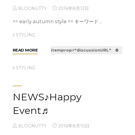
BLOGNUTTY
2016年8月12日
：：RAINY
== early autumn style == キーワード…
DAY：：
◊ STYLING
BLOGNUTTY
2016年8月29日
"==
READ MORE
itemprop="discussionURL"
0
：：：：：：：：：： A U T U M N R A I N…
early
autumn
◊ STYLING
style
=="
"：：
READ MORE
itemprop="discussionURL"
0
RAINY
NEWS♪Happy
DAY：："
Event♬
BLOGNUTTY
2016年8月10日
NEW