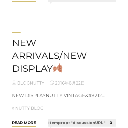
ARRIVALS/NEW
DISPLAY
"
♦︎WELCOME TO
NEW
NUTTY♦︎
ARRIVALS/NEW
DISPLAY
BLOGNUTTY
2016年9月5日
今季トレンドのRED! あなたはどんなアイテムで取
BLOGNUTTY
2016年8月22日
り入れます…
NEW DISPLAYNUTTY VINTAGE&#8212…
◊ NUTTY BLOG
◊ NUTTY BLOG
"♦︎WELCOME
READ MORE
itemprop="discussionURL"
0
"NEW
READ MORE
itemprop="discussionURL"
0
TO