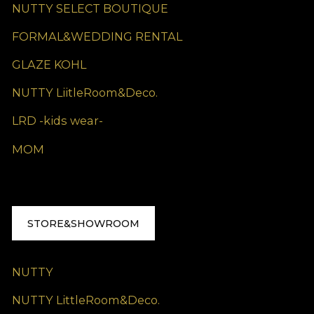
NUTTY SELECT BOUTIQUE
FORMAL&WEDDING RENTAL
GLAZE KOHL
NUTTY LiitleRoom&Deco.
LRD -kids wear-
MOM
STORE&SHOWROOM
NUTTY
NUTTY LittleRoom&Deco.