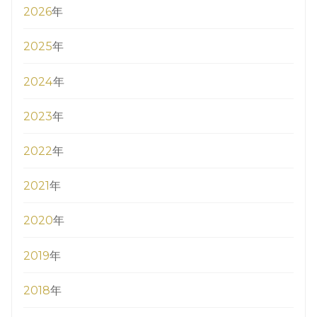
2026
年
2025
年
2024
年
2023
年
2022
年
2021
年
2020
年
2019
年
2018
年