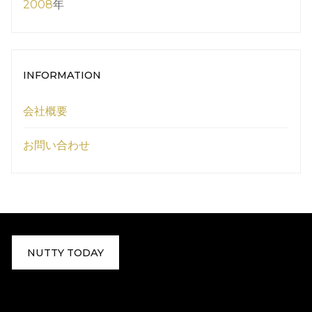
2008
年
INFORMATION
会社概要
お問い合わせ
NUTTY TODAY