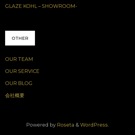
GLAZE KOHL – SHOWROOM-
OTHER
OUR TEAM
OUR SERVICE
OUR BLOG
会社概要
Powered by
Roseta
&
WordPress.