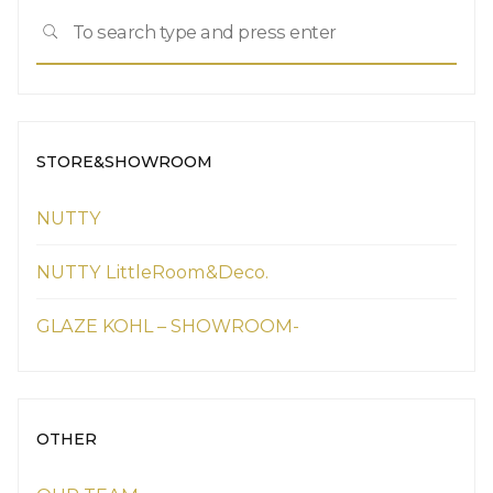
Sea
SEARCH
for:
STORE&SHOWROOM
NUTTY
NUTTY LittleRoom&Deco.
GLAZE KOHL – SHOWROOM-
OTHER