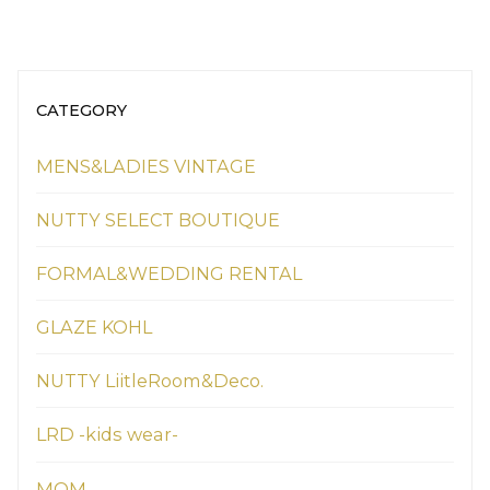
CATEGORY
MENS&LADIES VINTAGE
NUTTY SELECT BOUTIQUE
FORMAL&WEDDING RENTAL
GLAZE KOHL
NUTTY LiitleRoom&Deco.
LRD -kids wear-
MOM