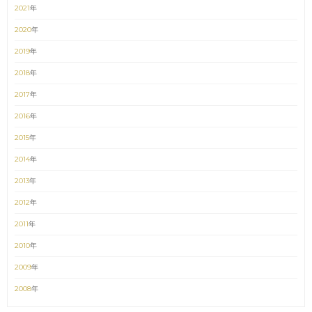
2021
年
2020
年
2019
年
2018
年
2017
年
2016
年
2015
年
2014
年
2013
年
2012
年
2011
年
2010
年
2009
年
2008
年