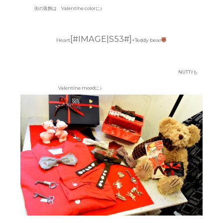
街の装飾は Valentine colorに♪
[#IMAGE|S53#]
Heart
×Teddy bear
NUTTYも
Valentine moodに♪