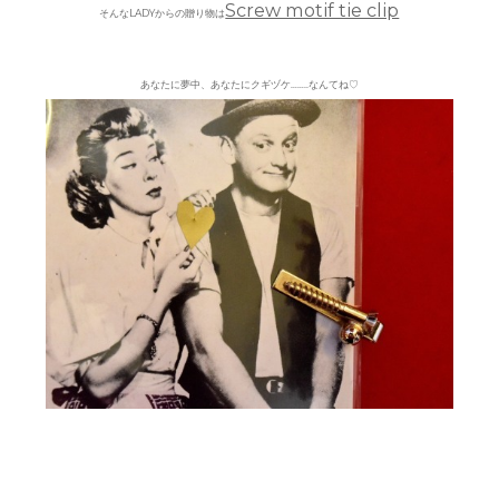
Screw motif tie clip
そんなLADYからの贈り物は
あなたに夢中、あなたにクギヅケ……..なんてね♡