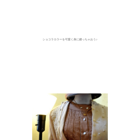
ショコラカラーを可愛く身に纏っちゃおう♪