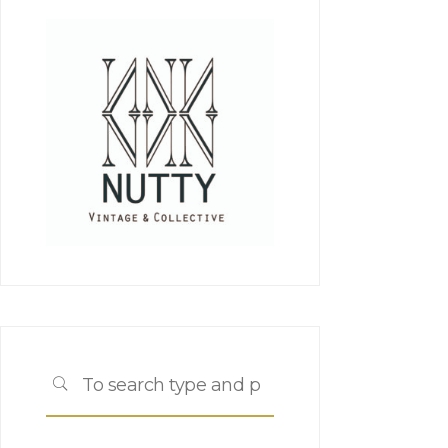
Search
SEARCH
for: