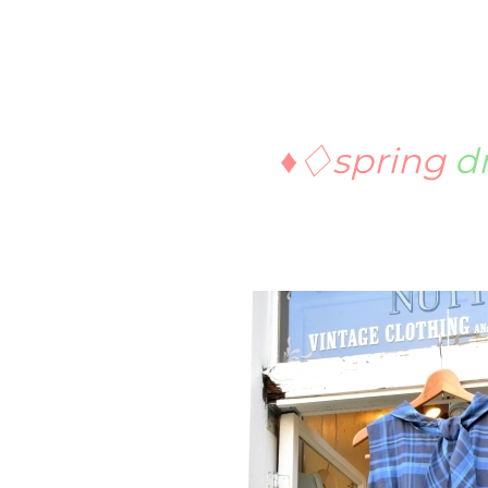
♦︎♢spring
d