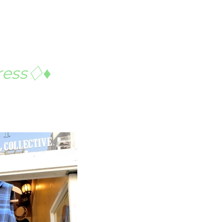
ress♢♦︎