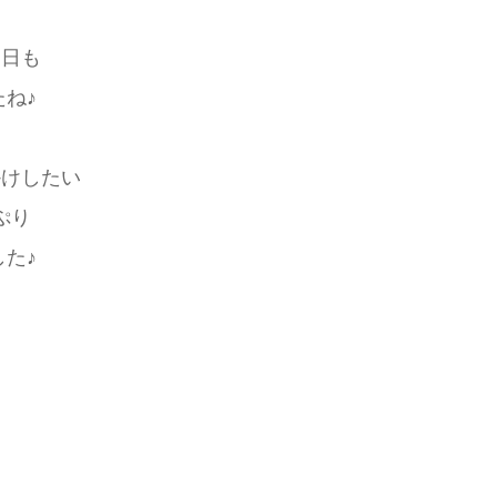
な日も
ね♪
かけしたい
ぷり
た♪