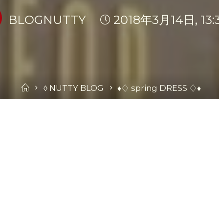
BLOGNUTTY
2018年3月14日, 13:
Home
◊ NUTTY BLOG
♦︎♢ spring DRESS ♢♦︎