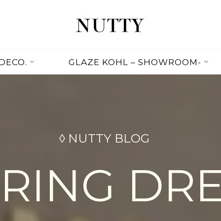
NUTTY
NUTTY
INC.
DECO.
GLAZE KOHL – SHOWROOM-
OFFICIAL
WEBSITE
◊ NUTTY BLOG
PRING DRE