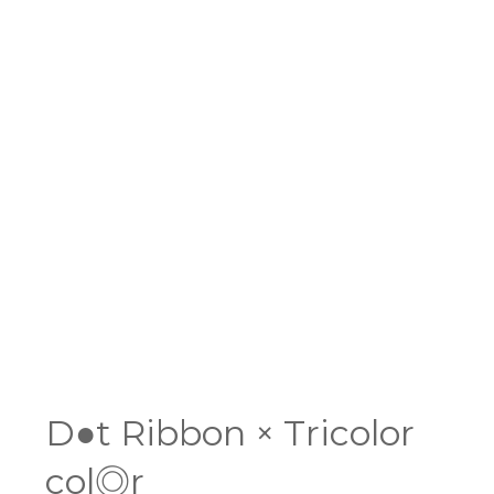
D●t Ribbon × Tricolor
col◎r