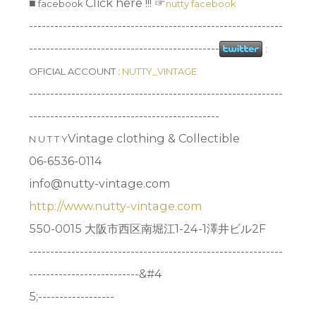
■
Click here !!! ☞
facebook
nutty facebook
------------------------------------------------------------
---------------------------------------------
:
OFICIAL ACCOUNT :
NUTTY_VINTAGE
------------------------------------------------------------
---------------------------------------------
Vintage clothing & Collectible
N U T T Y
06-6536-0114
info@nutty-vintage.com
http://www.nutty-vintage.com
550-0015 大阪市西区南堀江1-24-1澤井ビル2F
------------------------------------------------------------
--------------------------&#4
5;------------------