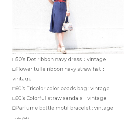
□50’s Dot ribbon navy dress：vintage
□Flower tulle ribbon navy straw hat：
vintage
□60’s Tricolor color beads bag : vintage
□60’s Colorful straw sandals：vintage
□Parfume bottle motif bracelet : vintage
model /Saki