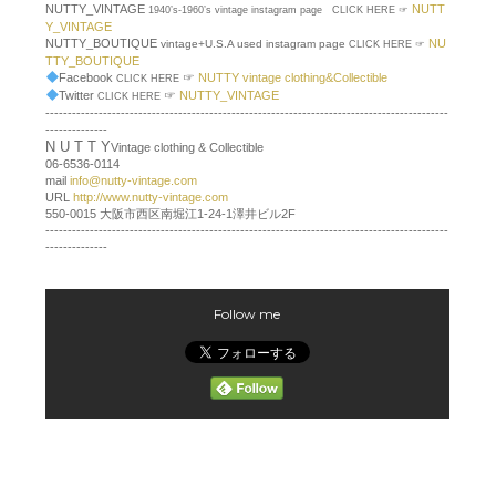
NUTTY_VINTAGE
NUTT
1940’s-1960’s vintage instagram page CLICK HERE ☞
Y_VINTAGE
NUTTY_BOUTIQUE
NU
vintage+U.S.A used instagram page
CLICK HERE ☞
TTY_BOUTIQUE
Facebook
☞
NUTTY vintage clothing&Collectible
CLICK HERE
Twitter
☞
NUTTY_VINTAGE
CLICK HERE
-------------------------------------------------------------------------------------------
--------------
N U T T Y
Vintage clothing & Collectible
06-6536-0114
mail
info@nutty-vintage.com
URL
http://www.nutty-vintage.com
550-0015 大阪市西区南堀江1-24-1澤井ビル2F
-------------------------------------------------------------------------------------------
--------------
Follow me