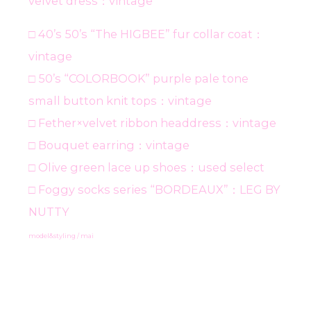
velvet dress：vintage
□ 40’s 50’s “The HIGBEE” fur collar coat：
vintage
□ 50’s “COLORBOOK” purple pale tone
small button knit tops：vintage
□ Fether×velvet ribbon headdress：vintage
□ Bouquet earring：vintage
□ Olive green lace up shoes：used select
□ Foggy socks series “BORDEAUX”：LEG BY
NUTTY
model&styling /
mai