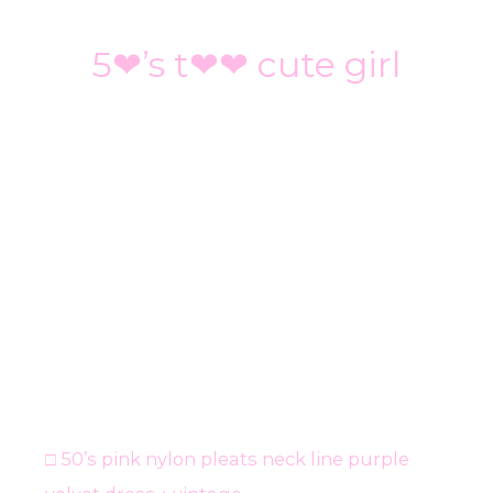
5❤︎’s t❤︎❤︎ cute girl
□ 50’s pink nylon pleats neck line purple