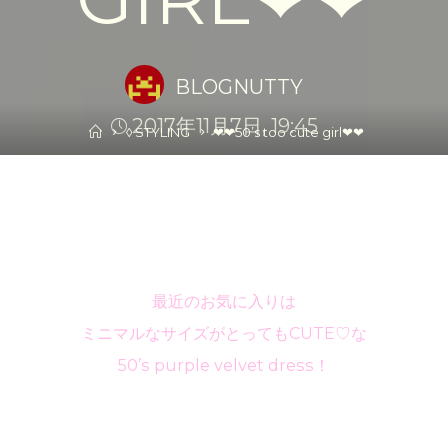
BLOGNUTTY
2017年11月7日, 19:45
Home
◊ STYLING
❤︎❤︎50’s too cute girl❤︎❤︎
最近のお気に入りは
ミニマルなサイズがとってもCUTE♡な
50’s purple velvet dress！