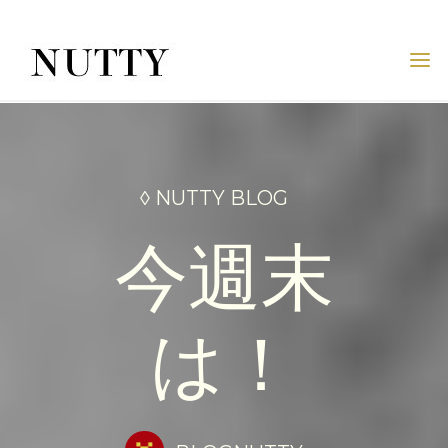
Skip
to
content
NUTTY
NUTTY
INC.
OFFICIAL
WEBSITE
◊ NUTTY BLOG
今週末
は！