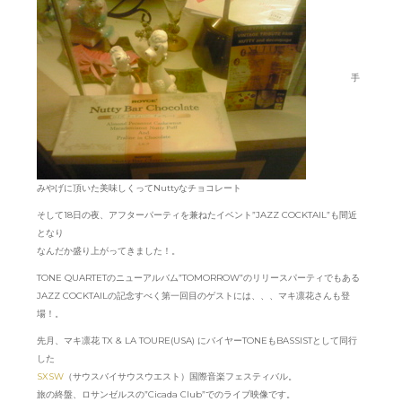
手
みやげに頂いた美味しくってNuttyなチョコレート
そして18日の夜、アフターパーティを兼ねたイベント”JAZZ COCKTAIL”も間近
となり
なんだか盛り上がってきました！。
TONE QUARTETのニューアルバム”TOMORROW”のリリースパーティでもある
JAZZ COCKTAILの記念すべく第一回目のゲストには、、、マキ凛花さんも登
場！。
先月、マキ凛花 TX & LA TOURE(USA) にバイヤーTONEもBASSISTとして同行
した
SXSW
（サウスバイサウスウエスト）国際音楽フェスティバル。
旅の終盤、ロサンゼルスの”Cicada Club”でのライブ映像です。