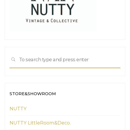
Sea
SEARCH
for:
STORE&SHOWROOM
NUTTY
NUTTY LittleRoom&Deco.