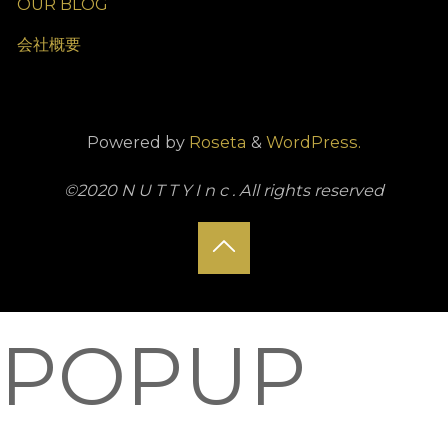
OUR BLOG
会社概要
Powered by
Roseta
&
WordPress.
©2020 N U T T Y I n c . All rights reserved
Back
to
POPUP
Top