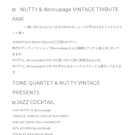
◘ NUTTY & decoupage VINTAGE TRIBUTE
FAIR
〜買い付けからただいま＆VINTAGEショップが手がけるオリジナルブラ
ンド展〜
20094/17(Fri).18(sat).19(sun)の三日間 NUTTYへ
神戸のアンティークショップdecoupageさんが素敵なアイテム達と共にやって
きます。
NUTTYと decoupageがそれぞれ買い付けて来た新商品をはじめ、
NUTTYと decoupageがそれぞれ手がけるオリジナルブランドも展示しておりま
す。
TONE QUARTET & NUTTY VINTAGE
PRESENTS
◘ JAZZ COCKTAIL
with NUTTY & decoupage
VINTAGE TRIBUTE FAIR AFTER PARTY
4/18 SAT OPEN 7pm~MIDNIGHT
ADV ¥2,000(+1drink,1food)
DOOR ¥2,500(+1drink,1food)