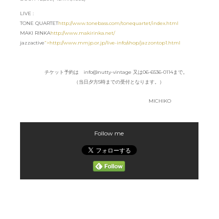
LIVE :
TONE QUARTET
http://www.tonebass.com/tonequartet/index.html
MAKI RINKA
http://www.makirinka.net/
jazzactive
“>http://www.mmjp.or.jp/live-info/shop/jazzontop1.html
チケット予約は info@nutty-vintage 又は06-6536-0114まで。
（当日夕方5時までの受付となります。）
MICHIKO
Follow me