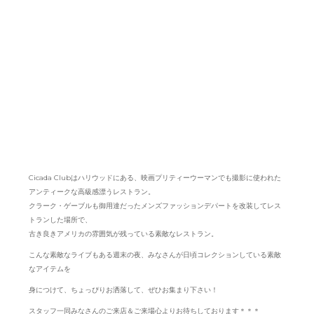
Cicada Clubはハリウッドにある、映画プリティーウーマンでも撮影に使われた
アンティークな高級感漂うレストラン。
クラーク・ゲーブルも御用達だったメンズファッションデパートを改装してレス
トランした場所で、
古き良きアメリカの雰囲気が残っている素敵なレストラン。
こんな素敵なライブもある週末の夜、みなさんが日頃コレクションしている素敵
なアイテムを
身につけて、ちょっぴりお洒落して、ぜひお集まり下さい！
スタッフ一同みなさんのご来店＆ご来場心よりお待ちしております＊＊＊