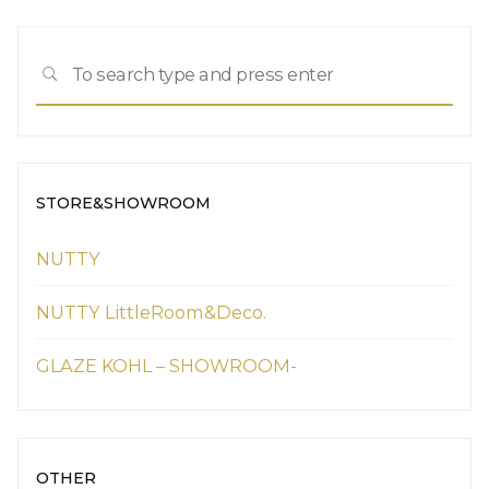
Sea
SEARCH
for:
STORE&SHOWROOM
NUTTY
NUTTY LittleRoom&Deco.
GLAZE KOHL – SHOWROOM-
OTHER