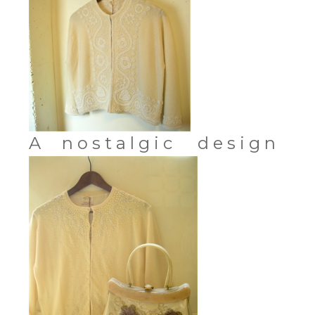
A n o s t a l g i c d e s i g n