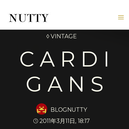
Skip
to
content
NUTTY
NUTTY
INC.
◊ VINTAGE
OFFICIAL
WEBSITE
C A R D I
G A N S
BLOGNUTTY
2011年3月11日, 18:17