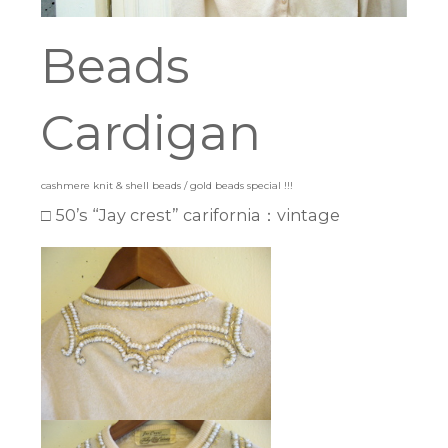
Beads
Cardigan
cashmere knit & shell beads / gold beads special !!!
□ 50’s “Jay crest” carifornia：vintage