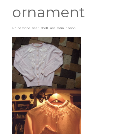
ornament
Rhine stone. pearl. shell. lace. satin. ribbon..