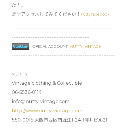
た！。
是非アクセスしてみてください！
nutty facebook
------------------------------------------------------------
---------------------------------------------
:
OFICIAL ACCOUNT :
NUTTY_VINTAGE
------------------------------------------------------------
---------------------------------------------
N U T T Y
Vintage clothing & Collectible
06-6536-0114
info@nutty-vintage.com
http://www.nutty-vintage.com
550-0015 大阪市西区南堀江1-24-1澤井ビル2F
------------------------------------------------------------