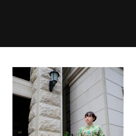
Home
◊ STYLING
City travel …