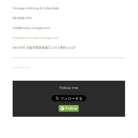
Vintage clothing & Collectible
06-6536-0114
info@nutty-vintage.com
http://www.nutty-vintage.com
550-0015 大阪市西区南堀江1-24-1澤井ビル2F
-------------------------------------------------------------------------------------------
--------------
Follow me