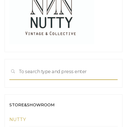
Sea
SEARCH
for:
STORE&SHOWROOM
NUTTY