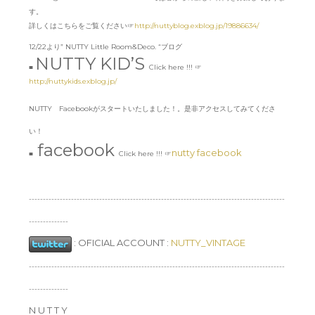
す。
詳しくはこちらをご覧ください☞
http://nuttyblog.exblog.jp/19886634/
12/22より” NUTTY Little Room&Deco. “ブログ
NUTTY KID’S
■
Click here !!! ☞
http://nuttykids.exblog.jp/
NUTTY Facebookがスタートいたしました！。是非アクセスしてみてくださ
い！
facebook
nutty facebook
■
Click here !!! ☞
-------------------------------------------------------------------------------------------
--------------
:
OFICIAL ACCOUNT :
NUTTY_VINTAGE
-------------------------------------------------------------------------------------------
--------------
N U T T Y