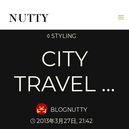
Skip
to
content
NUTTY
NUTTY
INC.
◊ STYLING
OFFICIAL
WEBSITE
CITY
TRAVEL …
BLOGNUTTY
2013年3月27日, 21:42