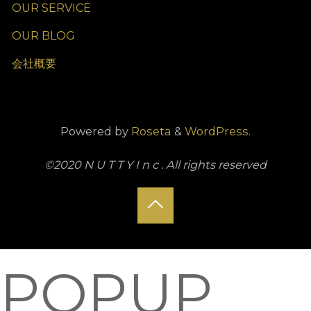
OUR SERVICE
OUR BLOG
会社概要
Powered by
Roseta
&
WordPress.
©2020 N U T T Y I n c . All rights reserved
Back
to
POPUP
Top