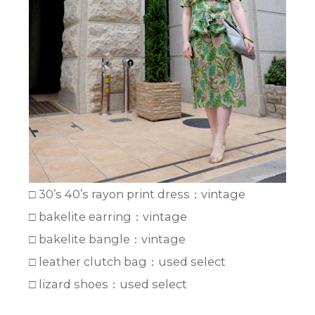
□ 30’s 40’s rayon print dress：vintage
□ bakelite earring：vintage
□ bakelite bangle：vintage
□ leather clutch bag：used select
□ lizard shoes：used select