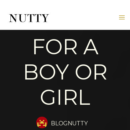
Skip
to
content
◊ STYLING
NUTTY
NUTTY
INC.
FOR A
OFFICIAL
WEBSITE
BOY OR
GIRL
BLOGNUTTY