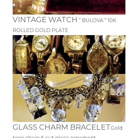
VINTAGE WATCH
10K
” BULOVA “
ROLLED GOLD PLATE
GLASS CHARM BRACELET
Gold
tone chain & cut glass ornament