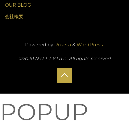
OUR BLOG
会社概要
Powered by
Roseta
&
WordPress.
©2020 N U T T Y I n c . All rights reserved
Back
to
POPUP
Top