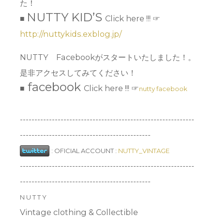
た！
NUTTY KID’S
■
Click here !!! ☞
http://nuttykids.exblog.jp/
NUTTY Facebookがスタートいたしました！。
是非アクセスしてみてください！
facebook
■
Click here !!! ☞
nutty facebook
------------------------------------------------------------
---------------------------------------------
:
OFICIAL ACCOUNT :
NUTTY_VINTAGE
------------------------------------------------------------
---------------------------------------------
N U T T Y
Vintage clothing & Collectible