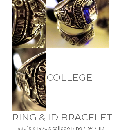
COLLEGE
RING & ID BRACELET
□ 1930”s & 1970’s college Ring / 1947′ ID