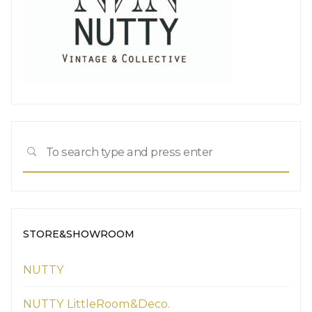
Sea
SEARCH
for:
STORE&SHOWROOM
NUTTY
NUTTY LittleRoom&Deco.