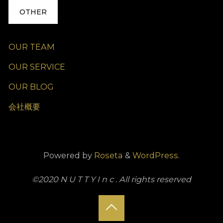
OTHER
OUR TEAM
OUR SERVICE
OUR BLOG
会社概要
Powered by
Roseta
&
WordPress.
©2020 N U T T Y I n c . All rights reserved
Back