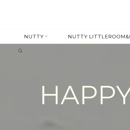
Skip
to
content
NUTTY
NUTTY LITTLEROOM&
SEARCH
HAPPY