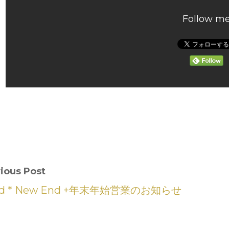
Follow m
ious Post
ed * New End +年末年始営業のお知らせ