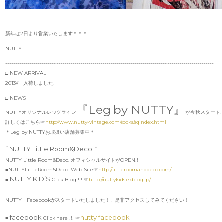
新年は2日より営業いたします＊＊＊
NUTTY
---------------------------------------------------------------------------------------------------------
□ NEW ARRIVAL
2013// 入荷しました!
□ NEWS
『Leg by NUTTY』
NUTTYオリジナルレッグライン
が今秋スタート!
詳しくはこちら☞
http://www.nutty-vintage.com/socks/sqindex.html
＊Leg by NUTTYお取扱い店舗募集中＊
” NUTTY Little Room&Deco. “
NUTTY Little Room&Deco. オフィシャルサイトがOPEN!!
■NUTTYLittleRoom&Deco. Web Site☞
http://littleroomanddeco.com/
NUTTY KID’S
■
Click Blog !!! ☞
http://nuttykids.exblog.jp/
NUTTY Facebookがスタートいたしました！。是非アクセスしてみてください！
facebook
nutty facebook
■
Click here !!! ☞