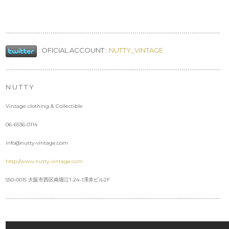
---------------------------------------------------------------------------------------------------------
:
OFICIAL ACCOUNT :
NUTTY_VINTAGE
---------------------------------------------------------------------------------------------------------
N U T T Y
Vintage clothing & Collectible
06-6536-0114
info@nutty-vintage.com
http://www.nutty-vintage.com
550-0015 大阪市西区南堀江1-24-1澤井ビル2F
---------------------------------------------------------------------------------------------------------