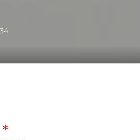
34
E
*