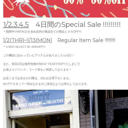
1/2.3.4.5
4日間のSpecial Sale !!!!!!!!!
＊期間中VINTAGEを含め店内の商品全ての商品１０％OFF!!!
1/2(THR)~1/13(MON)
Regular Item Sale !!!!!!!!!
＊USED SELECT 30~50%OFF!!!
この機会にねらっていたアイテムがありましたらぜひ！
また、初日2日は毎年恒例のNEW YEAR PARTYとしまして
お昼よりドリンク、フード等をご用意しております！
お近くまでお出かけの際は、ぜひお立寄下さいませ。
NUTTYスタッフ一同みなさまのご来店心よりお待ちしております。