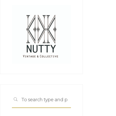
Search
SEARCH
for: