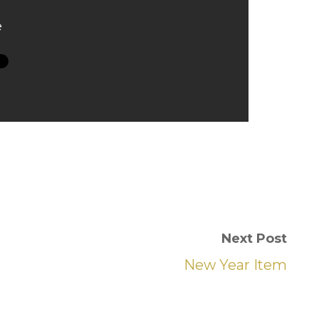
e
Next Post
New Year Item