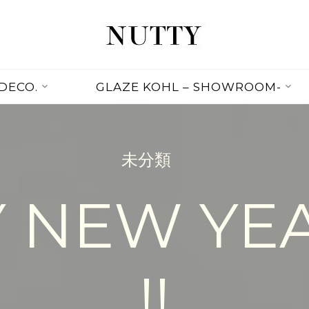
NUTTY
NUTTY
INC.
DECO.
GLAZE KOHL – SHOWROOM-
OFFICIAL
WEBSITE
未分類
 NEW YEA
!!