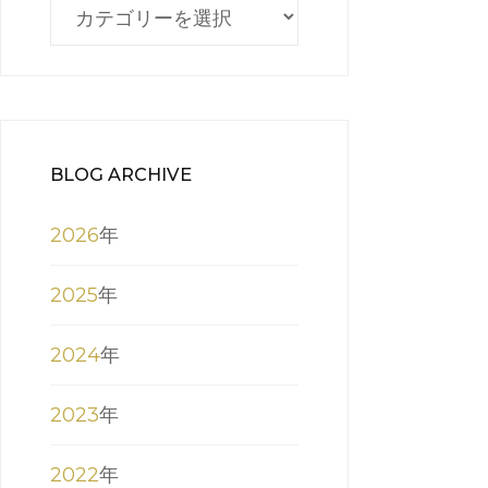
BLOG
CATEGORY
BLOG ARCHIVE
2026
年
2025
年
2024
年
2023
年
2022
年