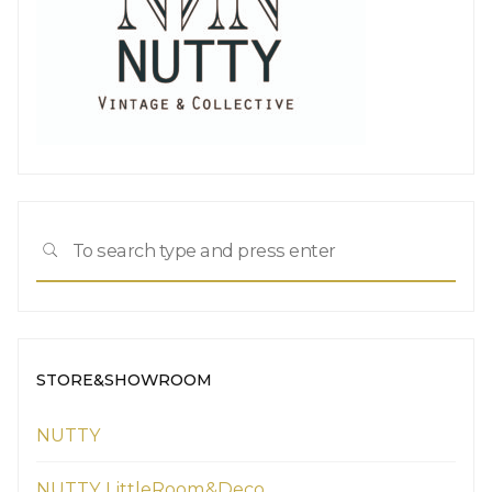
Sea
SEARCH
for:
STORE&SHOWROOM
NUTTY
NUTTY LittleRoom&Deco.