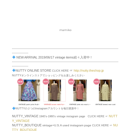
mamiko
-------------------------------------------------------------------------------------------
--------------
NEW ARRIVAL 2019/06/17 vintage items続々入荷中 !
-------------------------------------------------------------------------------------------
--------------
NUTTY ONLINE STORE
☞
http://nutty.theshop.jp
CLICK HERE
NUTTYオンラインストアでショッピングをお楽しみください
NUTTYの２つのInstagramアカウントを毎日更新中！
NUTTY_VINTAGE
NUTT
1940’s-1960’s vintage instagram page CLICK HERE ☞
Y_VINTAGE
NUTTY_BOUTIQUE
NU
vintage+U.S.A used instagram page
CLICK HERE ☞
TTY_BOUTIQUE