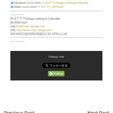
Facebook
☞
NUTTY vintage clothing&Collectible
CLICK HERE
Twitter
☞
NUTTY_VINTAGE
CLICK HERE
-------------------------------------------------------------------------------------------
--------------
N U T T Y
Vintage clothing & Collectible
06-6536-0114
mail
info@nutty-vintage.com
URL
http://www.nutty-vintage.com
550-0015 大阪市西区南堀江1-24-1澤井ビル2F
-------------------------------------------------------------------------------------------
--------------
Follow me
Previous Post
Next Post