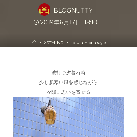
BLOGNUTTY
2019年6月17日, 18:10
Home
◊ STYLING
natural marin style
波打つ夕暮れ時
少し肌寒い風を感じながら
夕陽に思いを寄せる