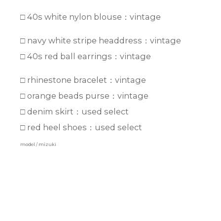
□ 40s white nylon blouse：vintage
□ navy white stripe headdress：vintage
□ 40s red ball earrings：vintage
□ rhinestone bracelet：vintage
□ orange beads purse：vintage
□ denim skirt：used select
□ red heel shoes：used select
model / mizuki