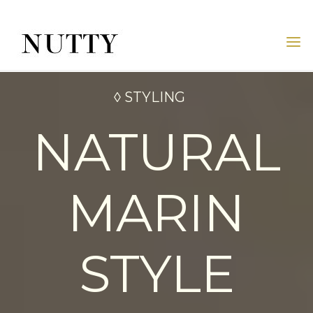
Skip
to
content
NUTTY
NUTTY
INC.
OFFICIAL
◊ STYLING
WEBSITE
NATURAL
MARIN
STYLE