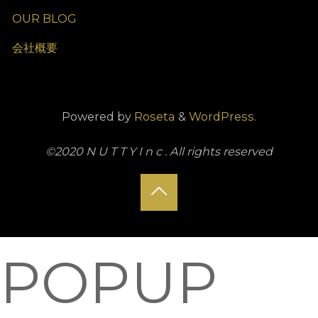
OUR BLOG
会社概要
Powered by
Roseta
&
WordPress.
©2020 N U T T Y I n c . All rights reserved
Back
to
POPUP
Top