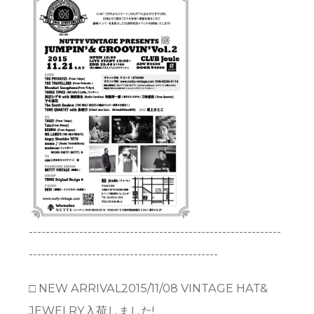
------------------------------------------------------------
---------------------------------------------
□ NEW ARRIVAL2015/11/08 VINTAGE HAT&
JEWELRY入荷しました!