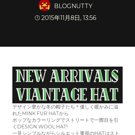
BLOGNUTTY
2015年11月8日, 13:56
Home
◊ NEW ARRIVAL
NEW ARRIVALS *NICE HAT*
デザイン豊かな冬の帽子たち＊優しく暖かみに溢
れたMINK FUR HATから
ポップなカラーリングでストリートで一際目を引
くDESIGN WOOL HAT!
一見シンプルながらシルエット重視のHATはスト