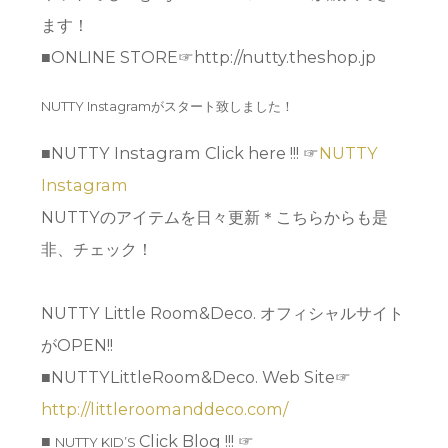
ます！
■ONLINE STORE☞http://nutty.theshop.jp
NUTTY Instagramがスタート致しました！
■NUTTY Instagram Click here !!! ☞
NUTTY
Instagram
NUTTYのアイテムを日々更新＊こちらからも是
非、チェック！
NUTTY Little Room&Deco. オフィシャルサイト
がOPEN!!
■NUTTYLittleRoom&Deco. Web Site☞
http://littleroomanddeco.com/
■
Click Blog !!! ☞
NUTTY KID’S