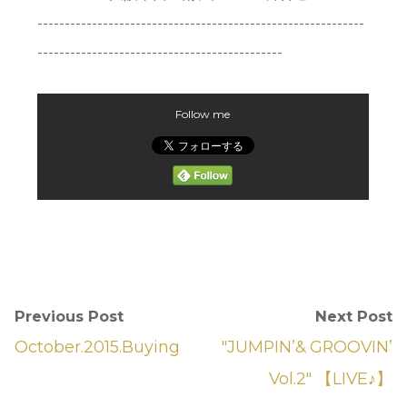
------------------------------------------------------------
---------------------------------------------
Follow me
Previous Post
Next Post
October.2015.Buying
"JUMPIN’& GROOVIN’
Vol.2" 【LIVE♪】