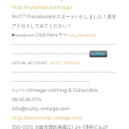
http://nuttykids.exblog.jp/
NUTTYFacebookがスタートいたしました！是非
アクセスしてみてください！
■
Click here !!! ☞
facebook
nutty facebook
------------------------------------------------------------
---------------------------------------------
:
OFICIAL ACCOUNT :
NUTTY_VINTAGE
------------------------------------------------------------
---------------------------------------------
Vintage clothing & Collectible
N U T T Y
06-6536-0114
info@nutty-vintage.com
http://www.nutty-vintage.com
550-0015 大阪市西区南堀江1-24-1澤井ビル2F