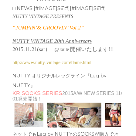
□ NEWS [#IMAGE|S61#][#IMAGE|S61#]
NUTTY VINTAGE PRESENTS
“JUMPIN’& GROOVIN’ Vol.2”
NUTTY VINTAGE
20th Anniversary
2015.11.21(sat）
開催いたします!!!
@Joule
http://www.nutty-vintage.com/flame.html
NUTTY オリジナルレッグライン『Leg by
NUTTY』
KR SOCKS SERIE
S
2015A/W NEW SERIES 11/
01発売開始！
ネットでもLeg by NUTTYのSOCKSが購入でき