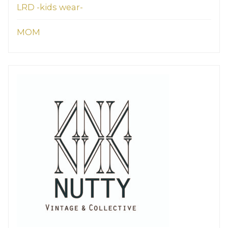
LRD -kids wear-
MOM