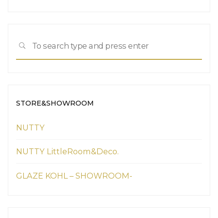
Sea
SEARCH
for:
STORE&SHOWROOM
NUTTY
NUTTY LittleRoom&Deco.
GLAZE KOHL – SHOWROOM-