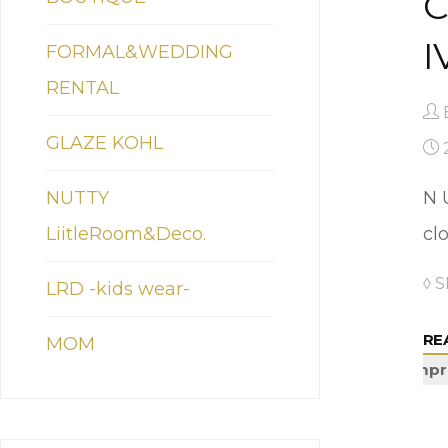
C
I
FORMAL&WEDDING
RENTAL
GLAZE KOHL
N 
NUTTY
cl
LiitleRoom&Deco.
◊ 
LRD -kids wear-
RE
MOM
itempr