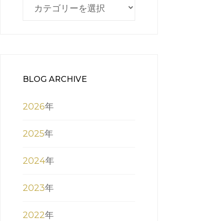
BLOG
CATEGORY
BLOG ARCHIVE
2026
年
2025
年
2024
年
2023
年
2022
年