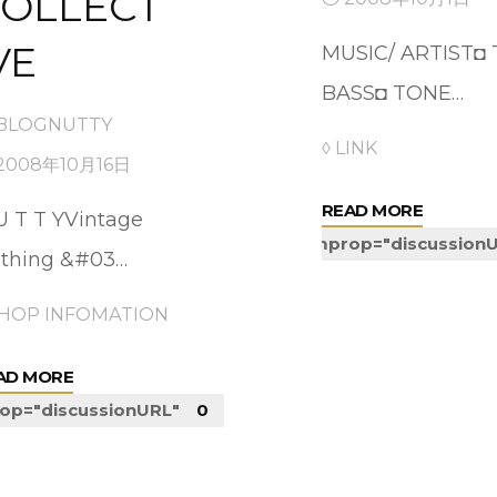
OLLECT
VE
MUSIC/ ARTIST◘
BASS◘ TONE…
BLOGNUTTY
◊ LINK
2008年10月16日
"NUTTY
READ MORE
U T T YVintage
‘S
itemprop="discussion
othing &#03…
FRIEND"
SHOP INFOMATION
"NUTTY
AD MORE
VINTAGE
op="discussionURL"
0
&
COLLECTIVE"