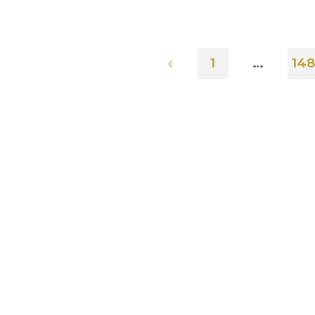
1
…
148