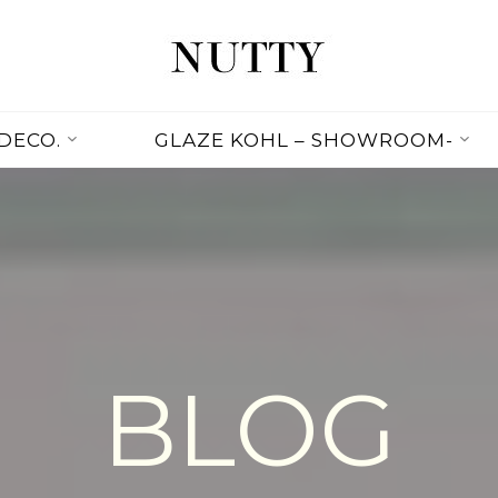
NUTTY
NUTTY
INC.
DECO.
GLAZE KOHL – SHOWROOM-
OFFICIAL
WEBSITE
BLOG