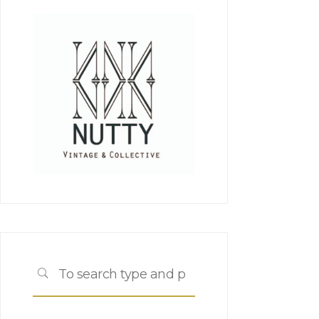
Search
SEARCH
for: