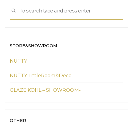
Sea
SEARCH
for:
STORE&SHOWROOM
NUTTY
NUTTY LittleRoom&Deco.
GLAZE KOHL – SHOWROOM-
OTHER