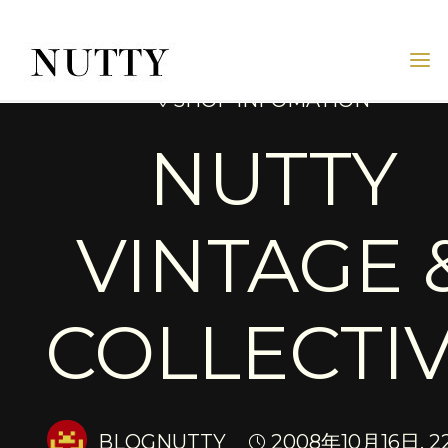
Skip
to
content
NUTTY
◊ SHOP INFOMATION
NUTTY
INC.
OFFICIAL
NUTTY
WEBSITE
VINTAGE 
COLLECTI
BLOGNUTTY
2008年10月16日, 22