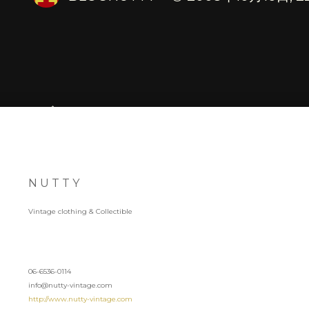
Home
◊ SHOP INFOMATION
NUTTY VINTAGE &
COLLECTIVE
N U T T Y
Vintage clothing & Collectible
06-6536-0114
info@nutty-vintage.com
http://www.nutty-vintage.com