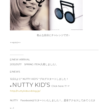
色んな自分にチャレンジです♪
××emi××
-------------------------------------------------------------------------------------------
--------------
□ NEW ARRIVAL
2012/01/17 SPRING ITEM入荷しました!。
□ NEWS
12/22より” NUTTY KID’S “ブログスタートしました！
NUTTY KID’S
■
Click here !!! ☞
http://nuttykids.exblog.jp/
NUTTY Facebookがスタートいたしました！。是非アクセスしてみてくださ
い！