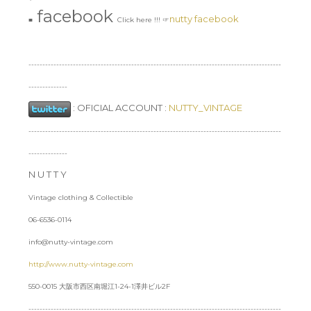
facebook
nutty facebook
■
Click here !!! ☞
-------------------------------------------------------------------------------------------
--------------
:
OFICIAL ACCOUNT :
NUTTY_VINTAGE
-------------------------------------------------------------------------------------------
--------------
N U T T Y
Vintage clothing & Collectible
06-6536-0114
info@nutty-vintage.com
http://www.nutty-vintage.com
550-0015 大阪市西区南堀江1-24-1澤井ビル2F
-------------------------------------------------------------------------------------------