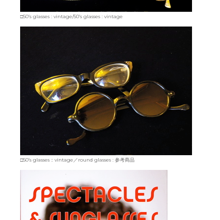
□50’s glasses : vintage/50’s glasses : vintage
□50’s glasses：vintage／round glasses : 参考商品