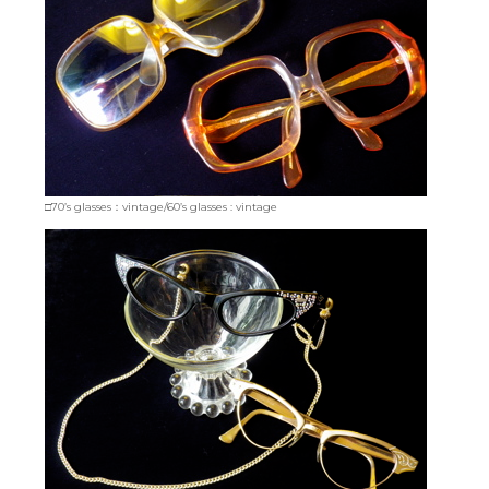
□70’s glasses：vintage/60’s glasses : vintage