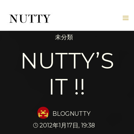
Skip
to
content
NUTTY
NUTTY
INC.
未分類
OFFICIAL
WEBSITE
NUTTY’S
IT !!
BLOGNUTTY
2012年1月17日, 19:38