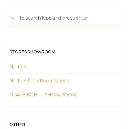
Sea
SEARCH
for:
STORE&SHOWROOM
NUTTY
NUTTY LittleRoom&Deco.
GLAZE KOHL – SHOWROOM-
OTHER