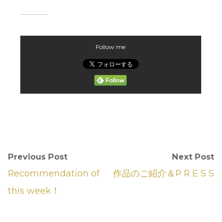
--------------
Follow me
Previous Post
Next Post
Recommendation of
作品のご紹介＆P R E S S
this week！