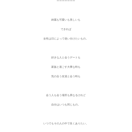
ーーーーーーー
綺麗も可愛いも美しいも
できれば
女性は日によって使い分けたいもの。
好きな人と会うデートも
家族と過ごす大事な時も
気の合う友達と会う時も
会う人も会う場所も異なるけれど
自分はいつも同じもの。
いつでもその人の中で良くありたい。