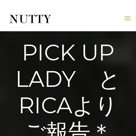
Skip
to
content
NUTTY
◊ STYLING
NUTTY
INC.
OFFICIAL
PICK UP
WEBSITE
LADY と
RICAより
ご報告＊