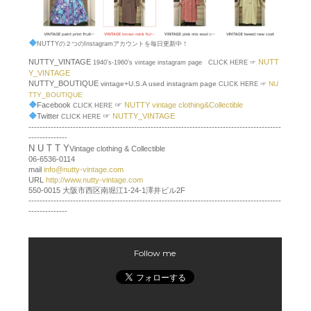
NUTTYの２つのInstagramアカウントを毎日更新中！
NUTTY_VINTAGE
NUTT
1940’s-1960’s vintage instagram page CLICK HERE ☞
Y_VINTAGE
NUTTY_BOUTIQUE
vintage+U.S.A used instagram page
NU
CLICK HERE ☞
TTY_BOUTIQUE
Facebook
☞
NUTTY vintage clothing&Collectible
CLICK HERE
Twitter
☞
NUTTY_VINTAGE
CLICK HERE
-------------------------------------------------------------------------------------------
--------------
N U T T Y
Vintage clothing & Collectible
06-6536-0114
mail
info@nutty-vintage.com
URL
http://www.nutty-vintage.com
550-0015 大阪市西区南堀江1-24-1澤井ビル2F
-------------------------------------------------------------------------------------------
--------------
Follow me