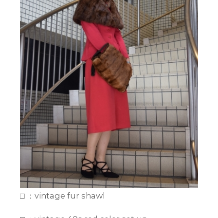
□ ：vintage fur shawl