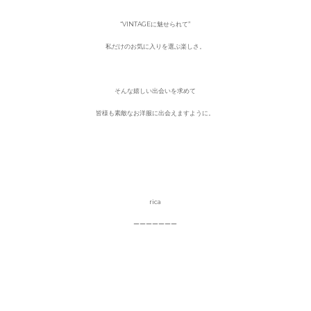
“VINTAGEに魅せられて”
私だけのお気に入りを選ぶ楽しさ。
そんな嬉しい出会いを求めて
皆様も素敵なお洋服に出会えますように。
rica
ーーーーーーー