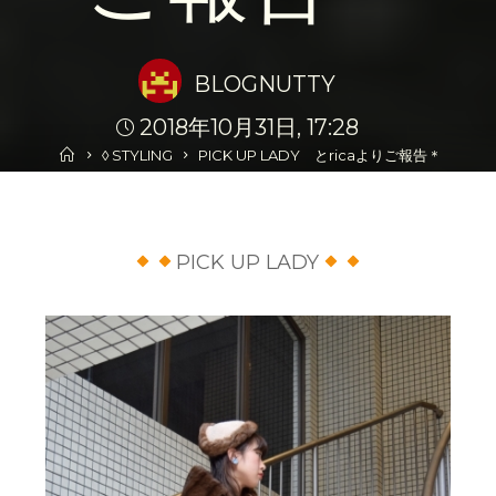
BLOGNUTTY
2018年10月31日, 17:28
Home
◊ STYLING
PICK UP LADY とricaよりご報告＊
PICK UP LADY