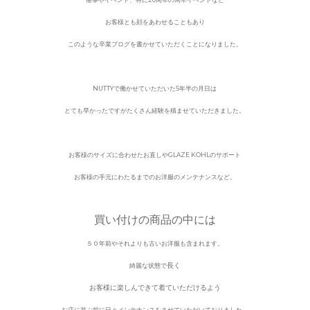
お客様とも顔をあわせることもあり
このような卒業ブログを書かせていただくことになりました。
NUTTYで働かせていただいた5年半の月日は
とても早かったですがたくさん経験を積ませていただきました。
お客様のサイズに合わせたお直しやGLAZE KOHLのサポート
お客様の手元にわたるまでのお洋服のメンテナンスなど。
買い付けの商品の中には
５０年前やそれよりも古いお洋服も含まれます。
長く
綺麗な状態で
お客様に楽しんできて着ていただけるよう
お店に並ぶ前に日々メンテナンスをさせていただいておりました。