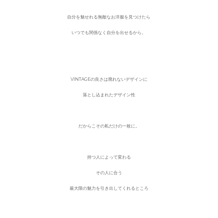
自分を魅せれる無敵なお洋服を見つけたら
いつでも関係なく自分を出せるから。
VINTAGEの良さは廃れないデザインに
落とし込まれたデザイン性
だからこその私だけの一枚に。
持つ人によって変わ
る
その人に合う
最大限の魅力を引き出してくれるところ