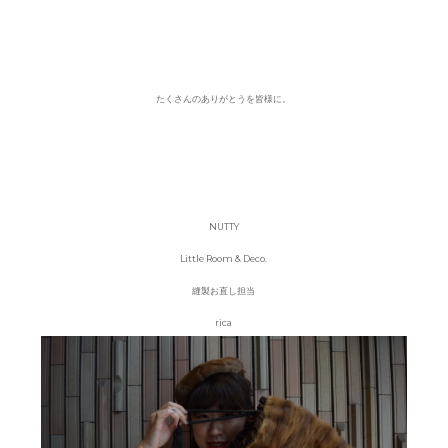
たくさんのありがとうを皆様に。
NUTTY
Little Room & Deco.
縫製お直し担当
rica