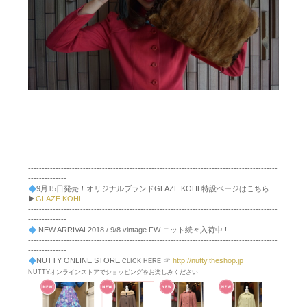
-------------------------------------------------------------------------------------------
--------------
9月15日発売！オリジナルブランドGLAZE KOHL特設ページはこちら
▶︎
GLAZE KOHL
-------------------------------------------------------------------------------------------
--------------
NEW ARRIVAL2018 / 9/8 vintage FW ニット続々入荷中 !
-------------------------------------------------------------------------------------------
--------------
NUTTY ONLINE STORE
☞
http://nutty.theshop.jp
CLICK HERE
NUTTYオンラインストアでショッピングをお楽しみください