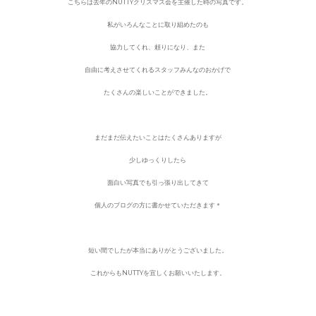
こちらは去年のNUTTYクリスマス会を主催した時の写真です。
私がいろんなことに取り組めたのも
協力してくれ、頼りになり、また
自由に考えさせてくれるスタッフみんなのおかげで
たくさんの楽しいことができました。
まだまだ伝えたいことはたくさんありますが
少しゆっくりしたら
面白い写真でも引っ張り出してきて
個人のブログの方に書かせていただきます＊
短い間でしたが本当にありがとうございました。
これからもNUTTYを宜しくお願いいたします。