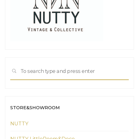
Sea
SEARCH
for:
STORE&SHOWROOM
NUTTY
NUTTY LittleRoom&Deco.