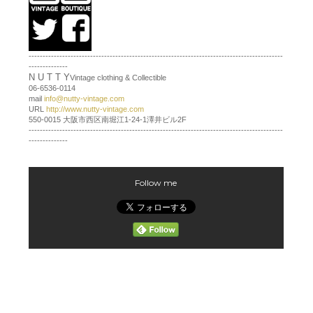
-------------------------------------------------------------------------------------------
--------------
N U T T Y
Vintage clothing & Collectible
06-6536-0114
mail
info@nutty-vintage.com
URL
http://www.nutty-vintage.com
550-0015 大阪市西区南堀江1-24-1澤井ビル2F
-------------------------------------------------------------------------------------------
--------------
Follow me