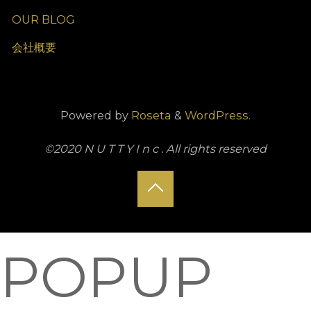
OUR BLOG
会社概要
Powered by
Roseta
&
WordPress.
©2020 N U T T Y I n c . All rights reserved
Back
to
POPUP
Top