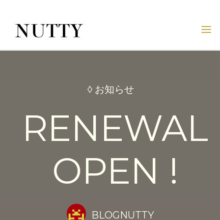
Skip
to
content
NUTTY
NUTTY
INC.
OFFICIAL
WEBSITE
◊ お知らせ
RENEWAL
OPEN !
BLOGNUTTY