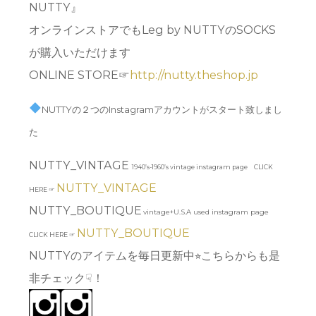
NUTTY』
オンラインストアでもLeg by NUTTYのSOCKS
が購入いただけます
ONLINE STORE☞
http://nutty.theshop.jp
NUTTYの２つのInstagramアカウントがスタート致しまし
た
NUTTY_VINTAGE
1940’s-1960’s vintage instagram page CLICK
NUTTY_VINTAGE
HERE ☞
NUTTY_BOUTIQUE
vintage+U.S.A used instagram page
NUTTY_BOUTIQUE
CLICK HERE ☞
NUTTYのアイテムを毎日更新中⭐︎こちらからも是
非チェック☟！