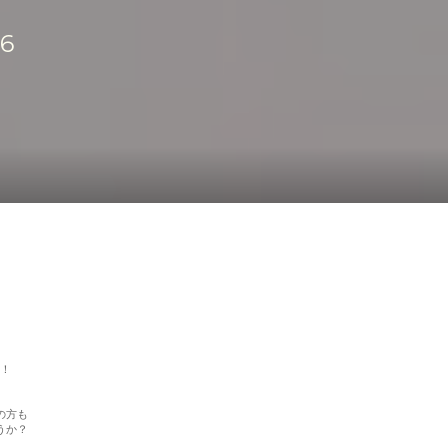
56
！
の方も
うか？