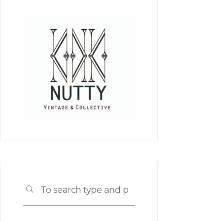
Search
SEARCH
for: