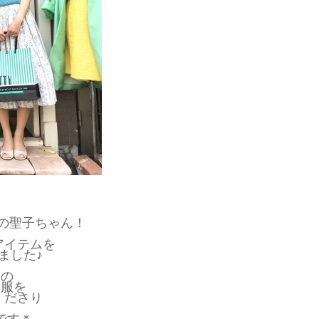
ん
leの聖子ちゃん！
アイテムを
ました♪
末の
洋服を
くださり
です＊