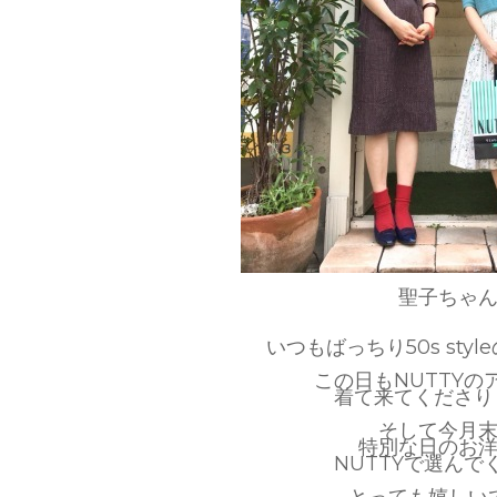
聖子ちゃ
いつもばっちり50s sty
この日もNUTTYの
着て来てくださり
そして今月
特別な日のお
NUTTYで選んで
とっても嬉しい