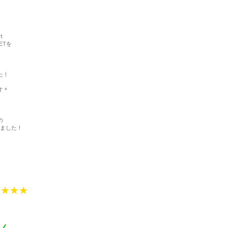
t
ETを
た！
す＊
の
ました！
★★★★