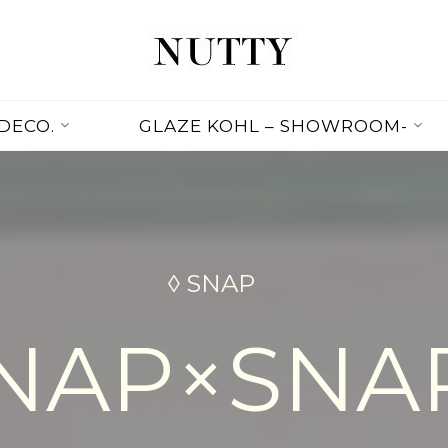
NUTTY
NUTTY
INC.
DECO.
GLAZE KOHL – SHOWROOM-
OFFICIAL
WEBSITE
◊ SNAP
NAP×SNAP