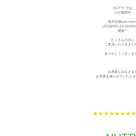
NUTTY では
GW期間中
毎年恒例sale even
LRD合同FLEA MARK
開催＊
たくさんの方に
ご来店いただきまし
ありがとうございま
お洒落なみなさま
お写真を撮らせていただき
★★★★★★★