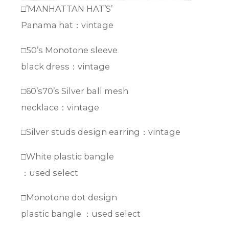
□’MANHATTAN HAT’S’
Panama hat：vintage
□50’s Monotone sleeve
black dress：vintage
□60’s70’s Silver ball mesh
necklace：vintage
□Silver studs design earring：vintage
□White plastic bangle
：used select
□Monotone dot design
plastic bangle ：used select