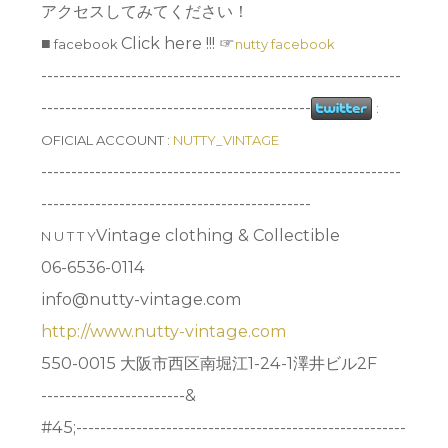
アクセスしてみてください！
■
Click here !!! ☞
facebook
nutty facebook
------------------------------------------------------------
---------------------------------------------
:
OFICIAL ACCOUNT :
NUTTY_VINTAGE
------------------------------------------------------------
---------------------------------------------
Vintage clothing & Collectible
N U T T Y
06-6536-0114
info@nutty-vintage.com
http://www.nutty-vintage.com
550-0015 大阪市西区南堀江1-24-1澤井ビル2F
------------------------&
#45;-------------------------------------------------------