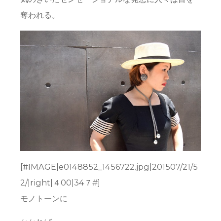
奪われる。
[#IMAGE|e0148852_1456722.jpg|201507/21/5
2/|right|４00|34７#]
モノトーンに