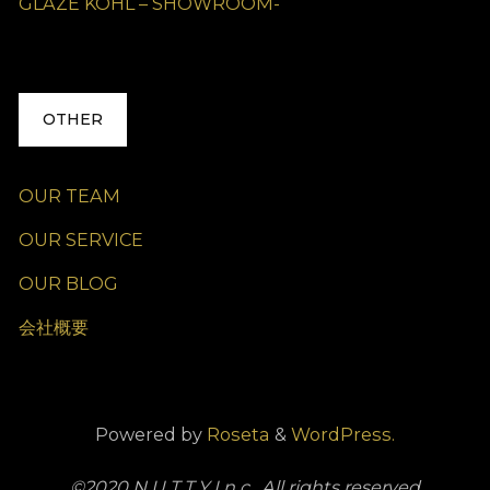
GLAZE KOHL – SHOWROOM-
OTHER
OUR TEAM
OUR SERVICE
OUR BLOG
会社概要
Powered by
Roseta
&
WordPress.
©2020 N U T T Y I n c . All rights reserved