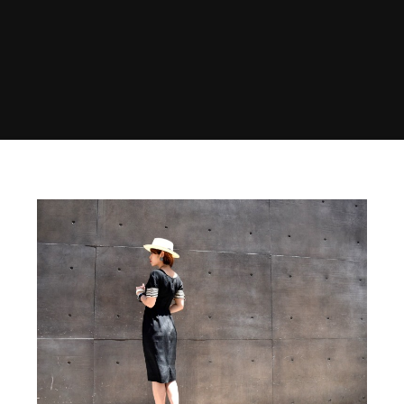
Home
◊ STYLING
Sultry sun ≫≫