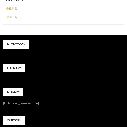
会社概要
お問い合わせ
NUTTY TODAY
LRD TODAY
LR TODAY
[littleroom_bynuttyhorie]
CATEGORY