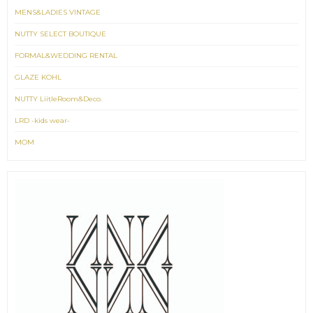
MENS&LADIES VINTAGE
NUTTY SELECT BOUTIQUE
FORMAL&WEDDING RENTAL
GLAZE KOHL
NUTTY LiitleRoom&Deco.
LRD -kids wear-
MOM