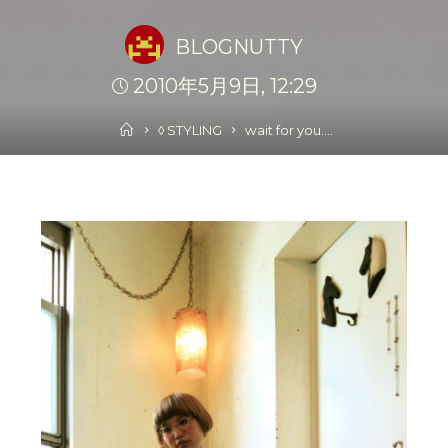
BLOGNUTTY
2010年5月9日, 12:29
Home
◊ STYLING
wait for you….