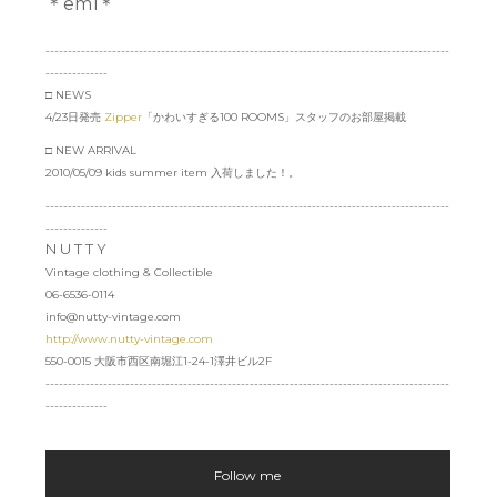
＊emi＊
-------------------------------------------------------------------------------------------
--------------
□ NEWS
4/23日発売
Zipper
「かわいすぎる100 ROOMS」スタッフのお部屋掲載
□ NEW ARRIVAL
2010/05/09 kids summer item 入荷しました！。
-------------------------------------------------------------------------------------------
--------------
N U T T Y
Vintage clothing & Collectible
06-6536-0114
info@nutty-vintage.com
http://www.nutty-vintage.com
550-0015 大阪市西区南堀江1-24-1澤井ビル2F
-------------------------------------------------------------------------------------------
--------------
Follow me