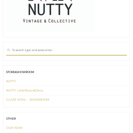
Sea
SEARCH
for:
STORE&SHOWROOM
NUTTY
NUTTY LittleRoom&Deco.
GLAZE KOHL – SHOWROOM-
OTHER
OUR TEAM