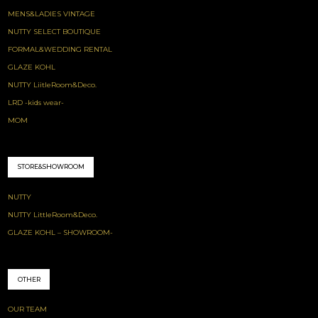
MENS&LADIES VINTAGE
NUTTY SELECT BOUTIQUE
FORMAL&WEDDING RENTAL
GLAZE KOHL
NUTTY LiitleRoom&Deco.
LRD -kids wear-
MOM
STORE&SHOWROOM
NUTTY
NUTTY LittleRoom&Deco.
GLAZE KOHL – SHOWROOM-
OTHER
OUR TEAM