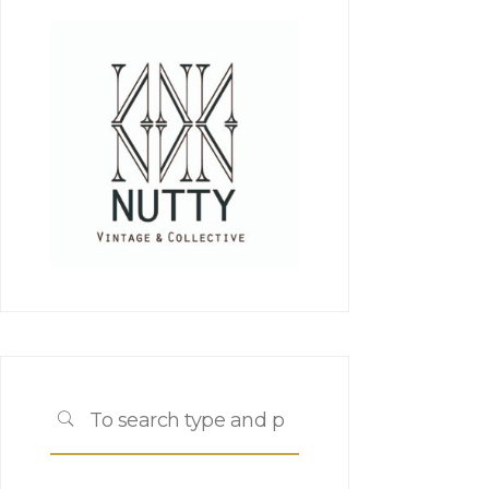
Search
SEARCH
for: