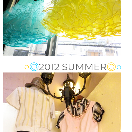
○
◎
2012 SUMMER
◎
○