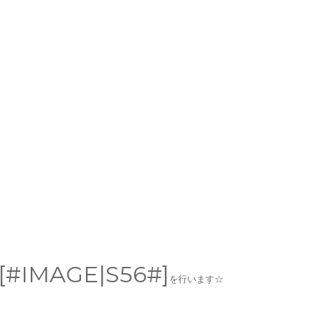
][#IMAGE|S56#]
を行います☆