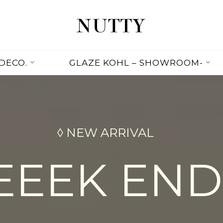
NUTTY
NUTTY
INC.
DECO.
GLAZE KOHL – SHOWROOM-
OFFICIAL
WEBSITE
◊ NEW ARRIVAL
EEK END