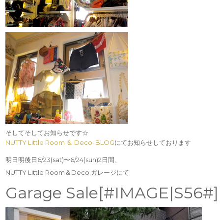
そしてそしてお知らせです☆
NUTTY Little Room ＆ Deco. BLOG
にてお知らせしております
明日明後日6/23(sat)〜6/24(sun)2日間、
NUTTY Little Room＆Deco.ガレージにて
Garage Sale[#IMAGE|S56#