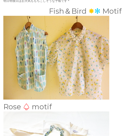
明日明後日はお天気ももちこしそうな予報です＊
Fish＆Bird
✸
✻
Motif
Rose
♤
motif