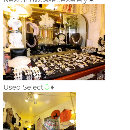
Used Select
♢
♦