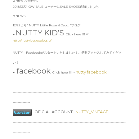
□ NEW ARRIVAL
2013/05/01 GW SALE コーナーにSALE SHOES追加しました!
□ NEWS
12/22より” NUTTY Little Room&Deco. “ブログ
NUTTY KID’S
■
Click here !!! ☞
http://nuttykids.exblog.jp/
NUTTY Facebookがスタートいたしました！。是非アクセスしてみてくださ
い！
facebook
nutty facebook
■
Click here !!! ☞
-------------------------------------------------------------------------------------------
--------------
:
OFICIAL ACCOUNT :
NUTTY_VINTAGE
-------------------------------------------------------------------------------------------
--------------