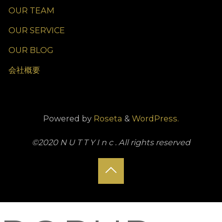
OUR TEAM
OUR SERVICE
OUR BLOG
会社概要
Powered by
Roseta
&
WordPress.
©2020 N U T T Y I n c . All rights reserved
Back
to