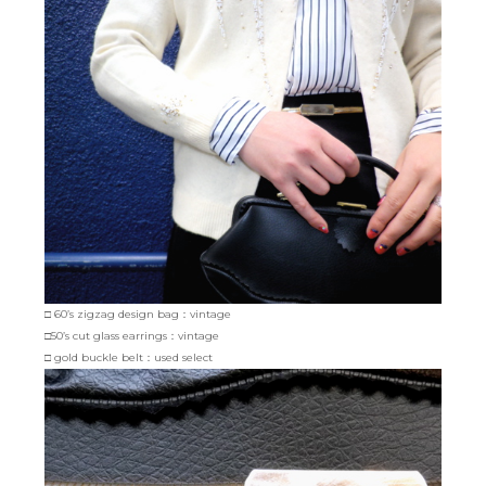
□ 60’s zigzag design bag：vintage
□50’s cut glass earrings：vintage
□ gold buckle belt：used select