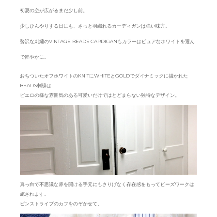
初夏の空が広がるまだ少し前。
少しひんやりする日にも、さっと羽織れるカーディガンは強い味方。
贅沢な刺繍のVINTAGE BEADS CARDIGANもカラーはピュアなホワイトを選ん
で軽やかに。
おちついたオフホワイトのKNITにWHITEとGOLDでダイナミックに描かれた
BEADS刺繍は
ピエロの様な雰囲気のある可愛いだけではとどまらない独特なデザイン。
真っ白で不思議な扉を開ける手元にもさりげなく存在感をもってビーズワークは
施されます。
ピンストライプのカフをのぞかせて。