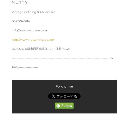
N U T T Y
Vintage clothing & Collectible
06-6536-0114
info@nutty-vintage.com
http://www.nutty-vintage.com
550-0015 大阪市西区南堀江1-24-1澤井ビル2F
--------------------------------------------------------------------------------------&
#45;------------------
Follow me