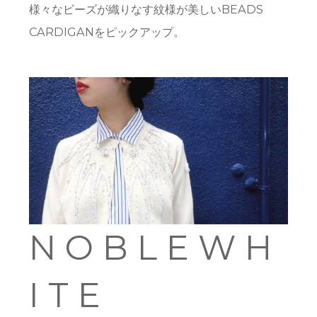
様々なビーズが織りなす紋様が美しいBEADS
CARDIGANをピックアップ。
N O B L E W H
I T E