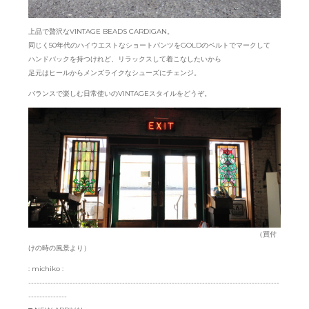
上品で贅沢なVINTAGE BEADS CARDIGAN。
同じく50年代のハイウエストなショートパンツをGOLDのベルトでマークして
ハンドバックを持つけれど、リラックスして着こなしたいから
足元はヒールからメンズライクなシューズにチェンジ。
バランスで楽しむ日常使いのVINTAGEスタイルをどうぞ。
（買付
けの時の風景より）
: michiko :
-------------------------------------------------------------------------------------------
--------------