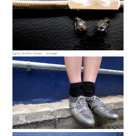
□gray leather shoes ：vintage