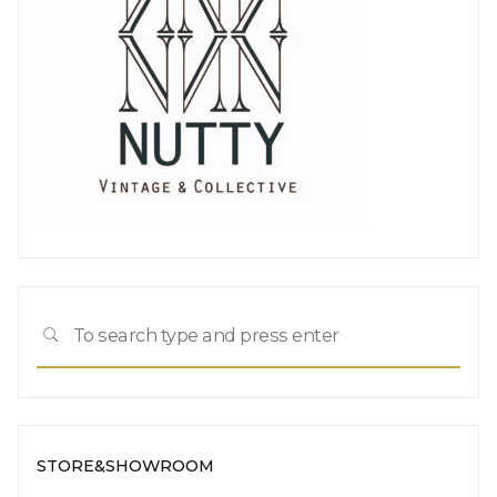
Sea
SEARCH
for:
STORE&SHOWROOM