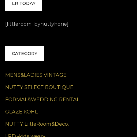
LR TODAY
[littleroom_bynuttyhorie]
CATEGORY
MENS&LADIES VINTAGE
NUTTY SELECT BOUTIQUE
FORMAL&WEDDING RENTAL
GLAZE KOHL
NUTTY LiitleRoom&Deco.
LRD -kids wear-