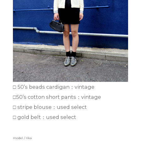
□ 50’s beads cardigan：vintage
□50’s cotton short pants：vintage
□ stripe blouse：used select
□ gold belt：used select
model / rika